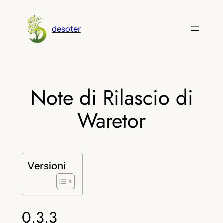
Vai
al
desoter
contenuto
Note di Rilascio di
Waretor
Versioni
0.3.3