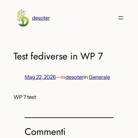
Vai
al
desoter
contenuto
Test fediverse in WP 7
Mag 22, 2026
—
desoter
in
Generale
da
WP 7 test
Commenti